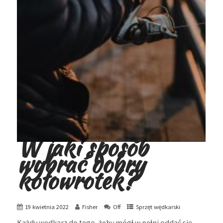
W jaki sposób
wybrać dobry
kołowrotek?
19 kwietnia 2022
Fisher
Off
Sprzęt wędkarski
Każdy wędkarz do tego, żeby mógł w pełni oddać się