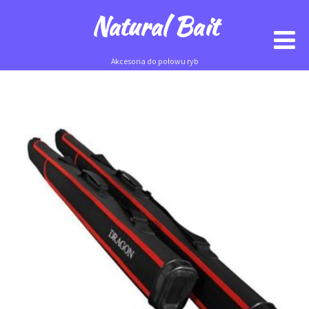
Natural Bait
Akcesoria do połowu ryb